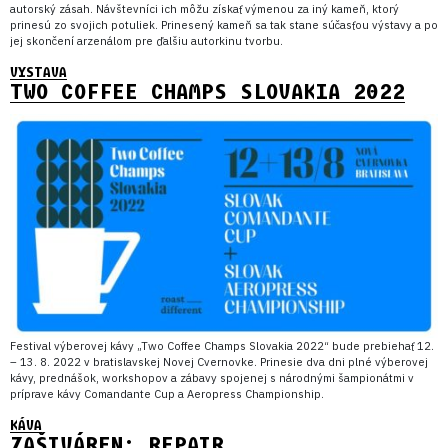
autorský zásah. Návštevníci ich môžu získať výmenou za iný kameň, ktorý
prinesú zo svojich potuliek. Prinesený kameň sa tak stane súčasťou výstavy a po
jej skončení arzenálom pre ďalšiu autorkinu tvorbu.
VYSTAVA
TWO COFFEE CHAMPS SLOVAKIA 2022
Festival výberovej kávy „Two Coffee Champs Slovakia 2022“ bude prebiehať 12.
– 13. 8. 2022 v bratislavskej Novej Cvernovke. Prinesie dva dni plné výberovej
kávy, prednášok, workshopov a zábavy spojenej s národnými šampionátmi v
príprave kávy Comandante Cup a Aeropress Championship.
KÁVA
ZAŠIVÁREN: REPAIR