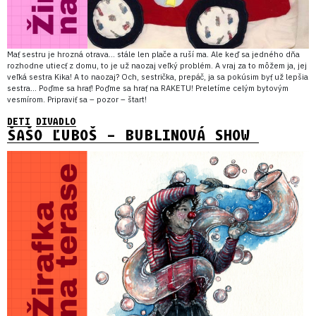
Mať sestru je hrozná otrava… stále len plače a ruší ma. Ale keď sa jedného dňa
rozhodne utiecť z domu, to je už naozaj veľký problém. A vraj za to môžem ja, jej
veľká sestra Kika! A to naozaj? Och, sestrička, prepáč, ja sa pokúsim byť už lepšia
sestra… Poďme sa hrať! Poďme sa hrať na RAKETU! Preletíme celým bytovým
vesmírom. Pripraviť sa – pozor – štart!
DETI
DIVADLO
ŠAŠO ĽUBOŠ – BUBLINOVÁ SHOW