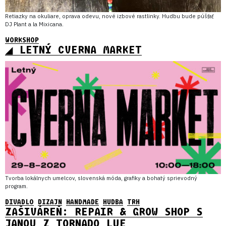
Retiazky na okuliare, oprava odevu, nové izbové rastlinky. Hudbu bude púšťať
DJ Plant a la Mixicana.
WORKSHOP
◢ LETNÝ CVERNA MARKET
Tvorba lokálnych umelcov, slovenská móda, grafiky a bohatý sprievodný
program.
DIVADLO
DIZAJN
HANDMADE
HUDBA
TRH
ZAŠIVÁREŇ: REPAIR & GROW SHOP S
JANOU Z TORNADO LUE