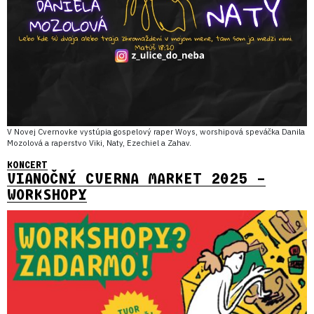
V Novej Cvernovke vystúpia gospelový raper Woys, worshipová speváčka Danila
Mozolová a raperstvo Viki, Naty, Ezechiel a Zahav.
KONCERT
VIANOČNÝ CVERNA MARKET 2025 –
WORKSHOPY