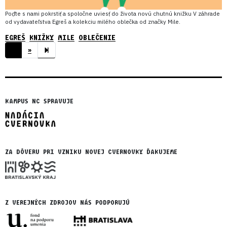
Poďte s nami pokrstiť a spoločne uviesť do života novú chutnú knižku V záhrade
od vydavateľstva Egreš a kolekciu milého oblečka od značky Mile.
EGREŠ
KNIŽKY
MILE
OBLEČENIE
NEXT PAGE
2
1
»
KAMPUS NC SPRAVUJE
ZA DÔVERU PRI VZNIKU NOVEJ CVERNOVKY ĎAKUJEME
Z VEREJNÝCH ZDROJOV NÁS PODPORUJÚ