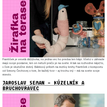
František je veselá dážďovka, no jedna vec ho predsa len trápi. Všetci v záhrade
majú svoje poslanie, len on netuší prečo je na svete. A tak sa rozhodne nájsť to,
v čom je skutočne dobrý. Bábkový príbeh na motívy knihy František z kompostu
od Simony Čechovej o tom, že každý tvor – aj trochu iný – má na svete svoje
miesto.
JAROSLAV SEMAN – KÚZELNÍK A
BRUCHOVRAVEC