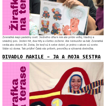
Zvieratká majú parádny svet. Jedného dňa k nim ale príde veľký, hladný a
smädný pes. Jeden hlt, dva hlty a všetko zožerie. Ale nemusíte sa báť. Zvieratká
vedia ako dobre žiť. Zistia, že keď sú k sebe dobrí, je jedno v akom sú svete.
Stále sú doma. Tak príďte! Čaká vás príbeh, pesničky a výtvarná dielnička.
DIVADLO MAKILE – JA A MOJA SESTRA