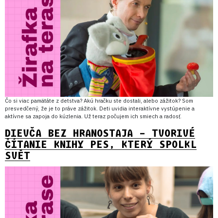
Čo si viac pamätáte z detstva? Akú hračku ste dostali, alebo zážitok? Som
presvedčený, že je to práve zážitok. Deti uvidia interaktívne vystúpenie a
aktívne sa zapoja do kúzlenia. Už teraz počujem ich smiech a radosť.
DIEVČA BEZ HRANOSTAJA – TVORIVÉ
ČÍTANIE KNIHY PES, KTERÝ SPOLKL
SVĚT