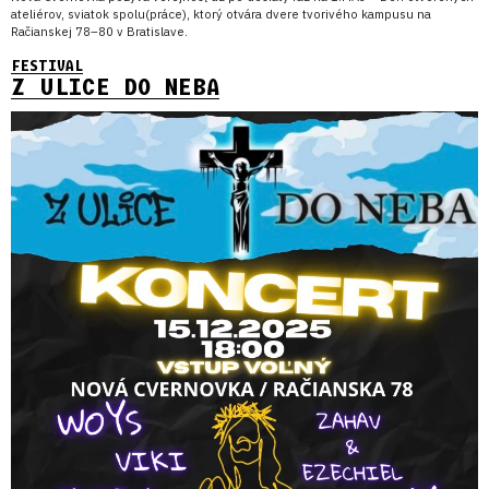
ateliérov, sviatok spolu(práce), ktorý otvára dvere tvorivého kampusu na
Račianskej 78–80 v Bratislave.
FESTIVAL
Z ULICE DO NEBA