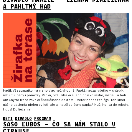
A PAHLTNÝ HAD
Hadík Všespapajko má meno viac než vhodné. Papká naozaj všetko – chlebík,
ryžu, tulipány i ponožky. Papká, hltá, mľaská a jeho bruško rastie, rastie… a bolí.
Au! Chytro treba zavolať špeciálneho doktora – veterinoobezitológa. Ten snáď
nášho pacienta nielen vylieči, ale aj naučí správne papkať. Nuž, hor sa do roboty.
Hups! Do liečenia!
DETI
DIVADLO
PROGRAM
ŠAŠO ĽUBOŠ – ČO SA NÁM STALO V
CIRKUSE