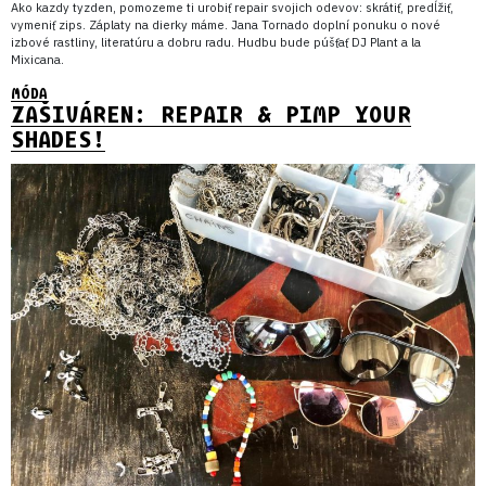
Ako kazdy tyzden, pomozeme ti urobiť repair svojich odevov: skrátiť, predĺžiť,
vymeniť zips. Záplaty na dierky máme. Jana Tornado doplní ponuku o nové
izbové rastliny, literatúru a dobru radu. Hudbu bude púšťať DJ Plant a la
Mixicana.
MÓDA
ZAŠIVÁREN: REPAIR & PIMP YOUR
SHADES!