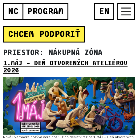
NC
PROGRAM
EN
CHCEM PODPORIŤ
PRIESTOR:
NÁKUPNÁ ZÓNA
1.MÁJ – DEŇ OTVORENÝCH ATELIÉROV
2026
Nová Cvernovka pozýva verejnosť už po desiaty raz na 1.MÁJ – Deň otvorených