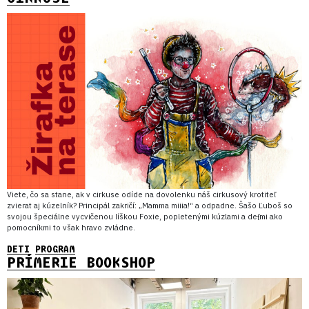
Viete, čo sa stane, ak v cirkuse odíde na dovolenku náš cirkusový krotiteľ
zvierat aj kúzelník? Principál zakričí: „Mamma miiia!“ a odpadne. Šašo Ľuboš so
svojou špeciálne vycvičenou líškou Foxie, popletenými kúzlami a deťmi ako
pomocníkmi to však hravo zvládne.
DETI
PROGRAM
PRÍMERIE BOOKSHOP