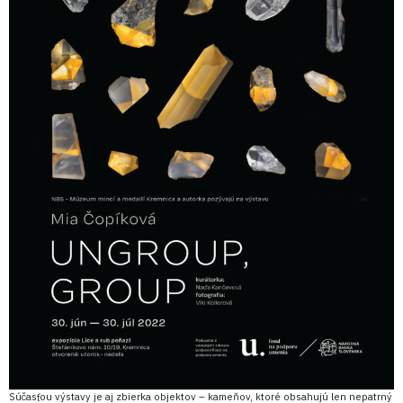
Súčasťou výstavy je aj zbierka objektov – kameňov, ktoré obsahujú len nepatrný