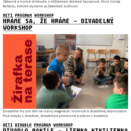
Zábavné a tvorivé stretnutie s obľúbeným detským časopisom, ktorý rozvíja
fantáziu, kritické myslenie aj čitateľské zručnosti.
DETI
PROGRAM
WORKSHOP
HRÁME SA, ŽE HRÁME – DIVADELNÝ
WORKSHOP
Divadelné hry pre deti na rozvoj imaginácie, tvorivosti a divadelnej improvizácie.
Prvé dotyky s divadlom, divadelným priestorom a prácou v kolektíve.
DETI
DIVADLO
PROGRAM
WORKSHOP
DIVADLO MAKILE – LIENKA KIKILIENKA