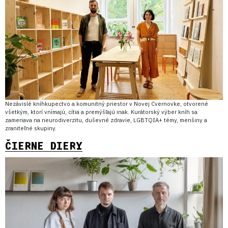
Nezávislé kníhkupectvo a komunitný priestor v Novej Cvernovke, otvorené
všetkým, ktorí vnímajú, cítia a premýšľajú inak. Kurátorský výber kníh sa
zameriava na neurodiverzitu, duševné zdravie, LGBTQIA+ témy, menšiny a
zraniteľné skupiny.
ČIERNE DIERY