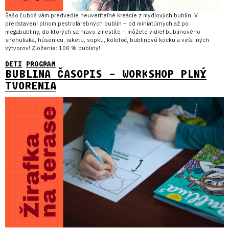
Šašo Ľuboš vám predvedie neuveriteľné kreácie z mydlových bublín. V
predstavení plnom pestrofarebných bublín – od miniatúrnych až po
megabubliny, do ktorých sa hravo zmestíte – môžete vidieť bublinového
snehuliaka, húsenicu, raketu, sopku, kolotoč, bublinovú kocku a veľa iných
výtvorov! Zloženie: 100 % bubliny!
DETI
PROGRAM
BUBLINA ČASOPIS – WORKSHOP PLNÝ
TVORENIA