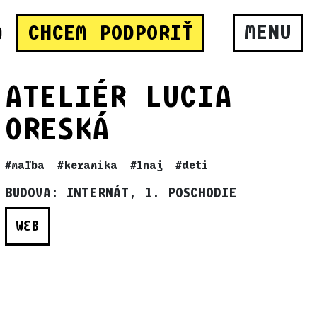
MENU
CHCEM PODPORIŤ
ATELIÉR LUCIA
ORESKÁ
#maľba
#keramika
#1maj
#deti
BUDOVA: INTERNÁT, 1. POSCHODIE
WEB