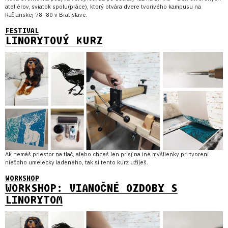
ateliérov, sviatok spolu(práce), ktorý otvára dvere tvorivého kampusu na
Račianskej 78–80 v Bratislave.
FESTIVAL
LINORYTOVÝ KURZ
Ak nemáš priestor na tlač, alebo chceš len prísť na iné myšlienky pri tvorení
niečoho umelecky ladeného, tak si tento kurz užiješ.
WORKSHOP
WORKSHOP: VIANOČNÉ OZDOBY S
LINORYTOM