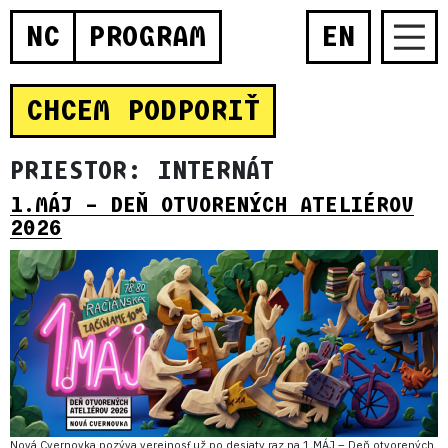
NC
PROGRAM
EN
CHCEM PODPORIŤ
PRIESTOR:
INTERNÁT
1.MÁJ – DEŇ OTVORENÝCH ATELIÉROV
2026
Nová Cvernovka pozýva verejnosť už po desiaty raz na 1.MÁJ – Deň otvorených