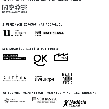
ZA DÔVERU PRI VZNIKU NOVEJ CVERNOVKY ĎAKUJEME
Z VEREJNÝCH ZDROJOV NÁS PODPORUJÚ
SME SÚČASŤOU SIETÍ A PLATFORIEM
ZA PODPORU ROZMANITÝCH PROJEKTOV V NC TIEŽ ĎAKUJEME