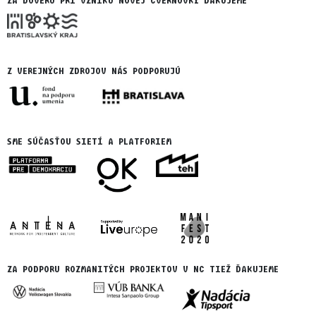
ZA DÔVERU PRI VZNIKU NOVEJ CVERNOVKY ĎAKUJEME
Z VEREJNÝCH ZDROJOV NÁS PODPORUJÚ
SME SÚČASŤOU SIETÍ A PLATFORIEM
ZA PODPORU ROZMANITÝCH PROJEKTOV V NC TIEŽ ĎAKUJEME