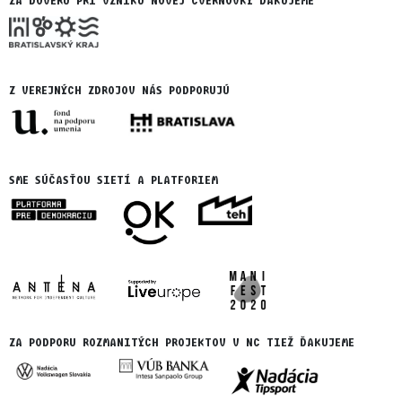
ZA DÔVERU PRI VZNIKU NOVEJ CVERNOVKY ĎAKUJEME
Z VEREJNÝCH ZDROJOV NÁS PODPORUJÚ
SME SÚČASŤOU SIETÍ A PLATFORIEM
ZA PODPORU ROZMANITÝCH PROJEKTOV V NC TIEŽ ĎAKUJEME