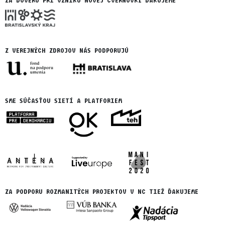
ZA DÔVERU PRI VZNIKU NOVEJ CVERNOVKY ĎAKUJEME
Z VEREJNÝCH ZDROJOV NÁS PODPORUJÚ
SME SÚČASŤOU SIETÍ A PLATFORIEM
ZA PODPORU ROZMANITÝCH PROJEKTOV V NC TIEŽ ĎAKUJEME