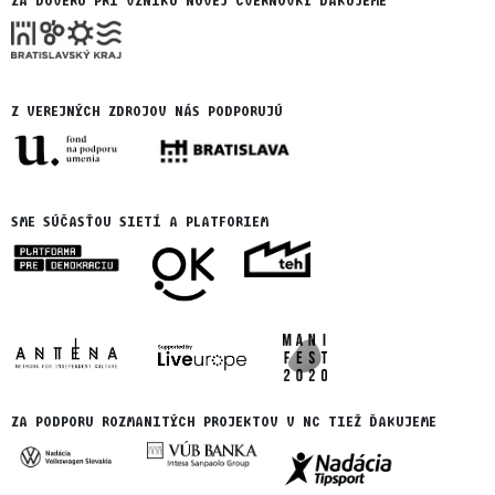
ZA DÔVERU PRI VZNIKU NOVEJ CVERNOVKY ĎAKUJEME
Z VEREJNÝCH ZDROJOV NÁS PODPORUJÚ
SME SÚČASŤOU SIETÍ A PLATFORIEM
ZA PODPORU ROZMANITÝCH PROJEKTOV V NC TIEŽ ĎAKUJEME