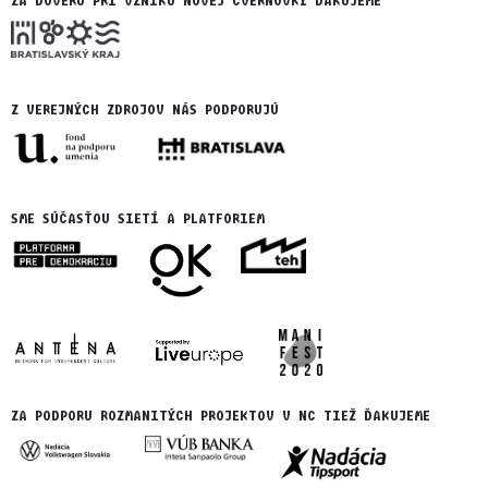
ZA DÔVERU PRI VZNIKU NOVEJ CVERNOVKY ĎAKUJEME
Z VEREJNÝCH ZDROJOV NÁS PODPORUJÚ
SME SÚČASŤOU SIETÍ A PLATFORIEM
ZA PODPORU ROZMANITÝCH PROJEKTOV V NC TIEŽ ĎAKUJEME