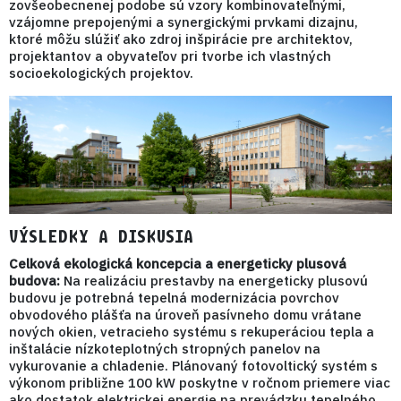
zovšeobecnenej podobe sú vzory kombinovateľnými,
vzájomne prepojenými a synergickými prvkami dizajnu,
ktoré môžu slúžiť ako zdroj inšpirácie pre architektov,
projektantov a obyvateľov pri tvorbe ich vlastných
socioekologických projektov.
VÝSLEDKY A DISKUSIA
Celková ekologická koncepcia a energeticky plusová
budova:
Na realizáciu prestavby na energeticky plusovú
budovu je potrebná tepelná modernizácia povrchov
obvodového plášťa na úroveň pasívneho domu vrátane
nových okien, vetracieho systému s rekuperáciou tepla a
inštalácie nízkoteplotných stropných panelov na
vykurovanie a chladenie. Plánovaný fotovoltický systém s
výkonom približne 100 kW poskytne v ročnom priemere viac
ako dostatok elektrickej energie na prevádzku tepelného