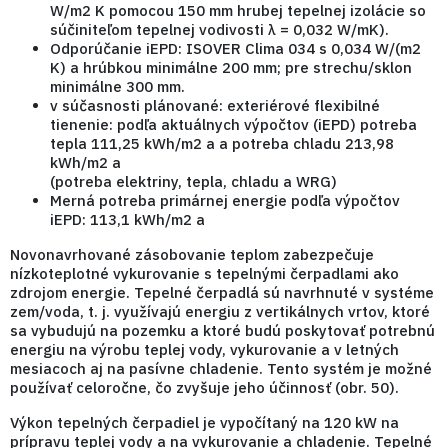
W/m2 K pomocou 150 mm hrubej tepelnej izolácie so
súčiniteľom tepelnej vodivosti λ = 0,032 W/mK).
Odporúčanie iEPD: ISOVER Clima 034 s 0,034 W/(m2
K) a hrúbkou minimálne 200 mm; pre strechu/sklon
minimálne 300 mm.
v súčasnosti plánované: exteriérové flexibilné
tienenie: podľa aktuálnych výpočtov (iEPD) potreba
tepla 111,25 kWh/m2 a a potreba chladu 213,98
kWh/m2 a
(potreba elektriny, tepla, chladu a WRG)
Merná potreba primárnej energie podľa výpočtov
iEPD: 113,1 kWh/m2 a
Novonavrhované zásobovanie teplom zabezpečuje
nízkoteplotné vykurovanie s tepelnými čerpadlami ako
zdrojom energie. Tepelné čerpadlá sú navrhnuté v systéme
zem/voda, t. j. využívajú energiu z vertikálnych vrtov, ktoré
sa vybudujú na pozemku a ktoré budú poskytovať potrebnú
energiu na výrobu teplej vody, vykurovanie a v letných
mesiacoch aj na pasívne chladenie. Tento systém je možné
používať celoročne, čo zvyšuje jeho účinnosť (obr. 50).
Výkon tepelných čerpadiel je vypočítaný na 120 kW na
prípravu teplej vody a na vykurovanie a chladenie. Tepelné