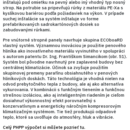
inštalujú pod omietku na pevný alebo iný vhodný typ nosný
strop. Na potrubie sa pripevňujú rúrky z materiálu PE-Xa s
kyslíkovou bariérou podľa požiadaviek na výkon. V prípade
suchej inštalácie sa systém inštaluje vo forme
prefabrikovaných sadrokartónových dosiek so
zabudovanými rúrkami.
Pre vnútorné stropné panely navrhuje skupina ECOboaRD
vlastný systém. Významnou inováciou je použitie penového
hliníka ako inovatívneho materiálu vyvinutého v spolupráci
s autorom patentu Dr. Ing. Františkom Simancikom (obr. 51).
Systém bol pôvodne navrhnutý pre zaplavené budovy bez
centrálnej klimatizácie. Účinok sa zvyšuje použitím
skupinovej premeny parafínu obsiahnutého v penových
hliníkových doskách. Táto technológia je vhodná nielen na
odvod prebytočného tepla z budovy, ale aj ako alternatíva
vykurovania. V kombinácii s funkčným tienením a funkčnou
strešnou izoláciou, ako aj inteligentným riadením je cieľom
dosiahnuť výkonnostný efekt porovnateľný s
konzervatívnym a energeticky náročným kompresorovým
klimatizačným systémom. Tie tiež produkujú odpadové
teplo, ktoré sa uvoľňuje do atmosféry, hluk a vibrácie.
Celý PHPP výpočet si môžete pozrieť tu.