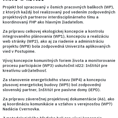
Projekt bol spracovaný v ôsmich pracovných balíkoch (WP),
z ktorých každý bol realizovaný pod vedením zodpovedných
projektových partnerov interdisciplinárneho tímu a
koordinovaný FHP ako hlavným žiadateľom.
Za prípravu celkovej ekologickej koncepcie a kontrolu
integrovaného plánovania (WP1), koncepciu a realizáciu
web stránky (WP2), ako aj za riadenie a administráciu
projektu (WP8) bola zodpovedná Univerzita aplikovaných
vied v Postupime.
Vývoj koncepcie komunitných foriem života a monitorovanie
procesu participácie (WP3) uskutočnil id22: Inštitút pre
kreatívnu udržateľnosť.
Za stanovenie energetického stavu (WP4) a koncepciu
plusovej energetickej budovy (WP5) bol zodpovedný
slovenský partner, Inštitút pre pasívne domy (iEPD).
Za prípravu záverečnej projektovej dokumentácie (A6), ako
aj koordináciu komunikácie a vzťahov s verejnosťou (WP7)
Nadácia Cvernovka.