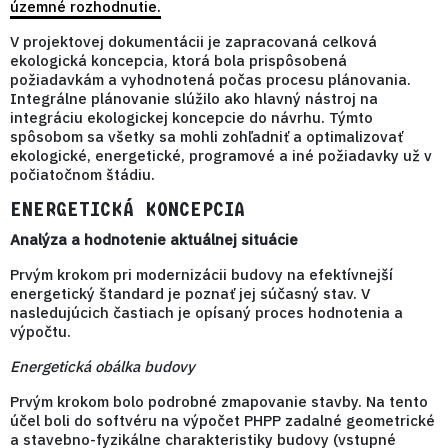
územné rozhodnutie.
V projektovej dokumentácii je zapracovaná celková
ekologická koncepcia, ktorá bola prispôsobená
požiadavkám a vyhodnotená počas procesu plánovania.
Integrálne plánovanie slúžilo ako hlavný nástroj na
integráciu ekologickej koncepcie do návrhu. Týmto
spôsobom sa všetky sa mohli zohľadniť a optimalizovať
ekologické, energetické, programové a iné požiadavky už v
počiatočnom štádiu.
ENERGETICKÁ KONCEPCIA
Analýza a hodnotenie aktuálnej situácie
Prvým krokom pri modernizácii budovy na efektívnejší
energetický štandard je poznať jej súčasný stav. V
nasledujúcich častiach je opísaný proces hodnotenia a
výpočtu.
Energetická obálka budovy
Prvým krokom bolo podrobné zmapovanie stavby. Na tento
účel boli do softvéru na výpočet PHPP zadalné geometrické
a stavebno-fyzikálne charakteristiky budovy (vstupné