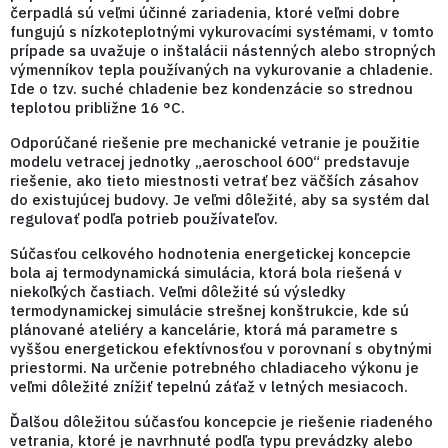
čerpadlá sú veľmi účinné zariadenia, ktoré veľmi dobre
fungujú s nízkoteplotnými vykurovacími systémami, v tomto
prípade sa uvažuje o inštalácii nástenných alebo stropných
výmenníkov tepla používaných na vykurovanie a chladenie.
Ide o tzv. suché chladenie bez kondenzácie so strednou
teplotou približne 16 °C.
Odporúčané riešenie pre mechanické vetranie je použitie
modelu vetracej jednotky „aeroschool 600“ predstavuje
riešenie, ako tieto miestnosti vetrať bez väčších zásahov
do existujúcej budovy. Je veľmi dôležité, aby sa systém dal
regulovať podľa potrieb používateľov.
Súčasťou celkového hodnotenia energetickej koncepcie
bola aj termodynamická simulácia, ktorá bola riešená v
niekoľkých častiach. Veľmi dôležité sú výsledky
termodynamickej simulácie strešnej konštrukcie, kde sú
plánované ateliéry a kancelárie, ktorá má parametre s
vyššou energetickou efektívnosťou v porovnaní s obytnými
priestormi. Na určenie potrebného chladiaceho výkonu je
veľmi dôležité znížiť tepelnú záťaž v letných mesiacoch.
Ďalšou dôležitou súčasťou koncepcie je riešenie riadeného
vetrania, ktoré je navrhnuté podľa typu prevádzky alebo