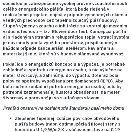
súčasťou je zabezpečenie vysokej úrovne vzduchotesnosti
celého energetického plášťa, ktorá bude riešená v
realizačnom projekte, najmä v prípade vymenených okien a
všetkých prechodov cez tepelnoizolačný plášť budovy.
Stupeň výmeny vzduchu a infiltrácie sa kontroluje meraním
vzduchotesnosti – tzv. Blower door test. Koncepcia počíta
aj s riadeným vetraním s rekuperáciou tepla. Vetrací systém
je navrhnutý podľa využitia priestorov, prispôsobený v
každom prípade kanceláriám, ateliérom, kaviarňam a
materskej škole, ktoré sú v budové plánované vybudovať.
Pokiaľ ide o energetickú koncepciu a výpočet, je potrebné
zohľadniť aj spotrebu energie na osobu, a nie výlučne na
meter štvorcový, a zahrnúť ju do výpočtu. Doteraz bola
polovica spotreby vypočítaná pre domácnosti (iEPD). Aby
bolo možné zohľadniť potrebu energie na osobu, bolo by
potrebné zaznamenať aj hustotu obsadenosti na meter
štvorcový a porovnať ju so skutočným stavom.
Prehľad opatrení na dosiahnutie štandardu pasívneho domu
Zlepšenie tepelnej izolácie povrchov obvodového
plášťa budovy (napr. optimalizácia štítovej steny s
hodnotou U 1,9 W/m2 K v súčasnom stave na 0,19