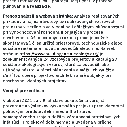
potrebu motivovať ich k pokračujúcej účasti v procese
plánovania a realizácie.
Prenos znalostí a webová stránka:
Analýza realizovaných
príkladov a najmä návštevy už realizovaných vzorových
projektov v Berlíne a vo Viedni boli dôležitými skúsenosťami
pri vyhodnocovaní rozhodnutí prijatých v procese
navrhovania. Až po mnohých rokoch praxe je možné
skonštatovať, či sa určité priestorové, technologické alebo
sociálne riešenia a inovácie osvedčili alebo nie. Na web
stránke h
ttps://www.buildingsocialecology.org/
je
zdokumentovaných 24 vzorových projektov a katalóg 27
sociálno-ekologických vzorov, ktoré sa osvedčili ako
užitočný nástroj v rámci plánovania a môžu ich využiť aj
ďalší tvorcovia projektov, architekti a iné subjekty pri
navrhovaní vlastných projektov.
Verejná prezentácia
V októbri 2021 sa v Bratislave uskutočnila verejná
prezentácia výsledkov výskumného projektu pred viacerými
politickými predstaviteľmi mesta Bratislava,
samosprávneho kraja a ďalšími zástupcami bratislavských
inštitúcií. Projektová dokumentácia uvedená v prílohe