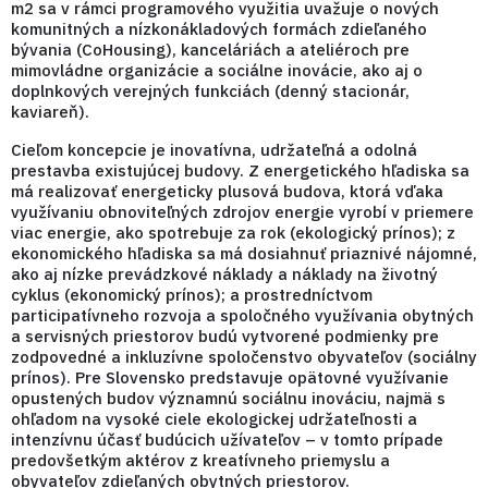
m2 sa v rámci programového využitia uvažuje o nových
komunitných a nízkonákladových formách zdieľaného
bývania (CoHousing), kanceláriách a ateliéroch pre
mimovládne organizácie a sociálne inovácie, ako aj o
doplnkových verejných funkciách (denný stacionár,
kaviareň).
Cieľom koncepcie je inovatívna, udržateľná a odolná
prestavba existujúcej budovy. Z energetického hľadiska sa
má realizovať energeticky plusová budova, ktorá vďaka
využívaniu obnoviteľných zdrojov energie vyrobí v priemere
viac energie, ako spotrebuje za rok (ekologický prínos); z
ekonomického hľadiska sa má dosiahnuť priaznivé nájomné,
ako aj nízke prevádzkové náklady a náklady na životný
cyklus (ekonomický prínos); a prostredníctvom
participatívneho rozvoja a spoločného využívania obytných
a servisných priestorov budú vytvorené podmienky pre
zodpovedné a inkluzívne spoločenstvo obyvateľov (sociálny
prínos). Pre Slovensko predstavuje opätovné využívanie
opustených budov významnú sociálnu inováciu, najmä s
ohľadom na vysoké ciele ekologickej udržateľnosti a
intenzívnu účasť budúcich užívateľov – v tomto prípade
predovšetkým aktérov z kreatívneho priemyslu a
obyvateľov zdieľaných obytných priestorov.