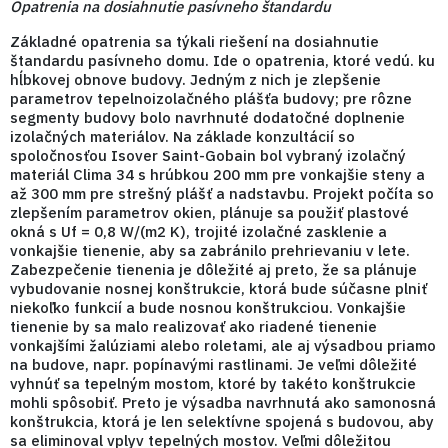
Opatrenia na dosiahnutie pasívneho štandardu
Základné opatrenia sa týkali riešení na dosiahnutie
štandardu pasívneho domu. Ide o opatrenia, ktoré vedú. ku
hĺbkovej obnove budovy. Jedným z nich je zlepšenie
parametrov tepelnoizolačného plášťa budovy; pre rôzne
segmenty budovy bolo navrhnuté dodatočné doplnenie
izolačných materiálov. Na základe konzultácií so
spoločnosťou Isover Saint-Gobain bol vybraný izolačný
materiál Clima 34 s hrúbkou 200 mm pre vonkajšie steny a
až 300 mm pre strešný plášť a nadstavbu. Projekt počíta so
zlepšením parametrov okien, plánuje sa použiť plastové
okná s Uf = 0,8 W/(m2 K), trojité izolačné zasklenie a
vonkajšie tienenie, aby sa zabránilo prehrievaniu v lete.
Zabezpečenie tienenia je dôležité aj preto, že sa plánuje
vybudovanie nosnej konštrukcie, ktorá bude súčasne plniť
niekoľko funkcií a bude nosnou konštrukciou. Vonkajšie
tienenie by sa malo realizovať ako riadené tienenie
vonkajšími žalúziami alebo roletami, ale aj výsadbou priamo
na budove, napr. popínavými rastlinami. Je veľmi dôležité
vyhnúť sa tepelným mostom, ktoré by takéto konštrukcie
mohli spôsobiť. Preto je výsadba navrhnutá ako samonosná
konštrukcia, ktorá je len selektívne spojená s budovou, aby
sa eliminoval vplyv tepelných mostov. Veľmi dôležitou