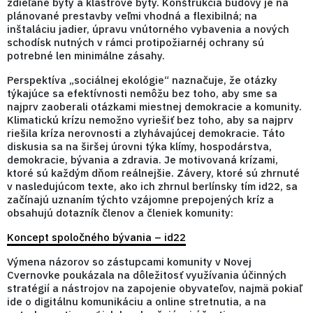
zdieľané byty a klastrové byty. Konštrukcia budovy je na
plánované prestavby veľmi vhodná a flexibilná; na
inštaláciu jadier, úpravu vnútorného vybavenia a nových
schodísk nutných v rámci protipožiarnéj ochrany sú
potrebné len minimálne zásahy.
Perspektíva „sociálnej ekológie“ naznačuje, že otázky
týkajúce sa efektívnosti nemôžu bez toho, aby sme sa
najprv zaoberali otázkami miestnej demokracie a komunity.
Klimatickú krízu nemožno vyriešiť bez toho, aby sa najprv
riešila kríza nerovnosti a zlyhávajúcej demokracie. Táto
diskusia sa na širšej úrovni týka klímy, hospodárstva,
demokracie, bývania a zdravia. Je motivovaná krízami,
ktoré sú každým dňom reálnejšie. Závery, ktoré sú zhrnuté
v nasledujúcom texte, ako ich zhrnul berlínsky tím id22, sa
začínajú uznaním týchto vzájomne prepojených kríz a
obsahujú dotazník členov a členiek komunity:
Koncept spoločného bývania – id22
Výmena názorov so zástupcami komunity v Novej
Cvernovke poukázala na dôležitosť využívania účinných
stratégií a nástrojov na zapojenie obyvateľov, najmä pokiaľ
ide o digitálnu komunikáciu a online stretnutia, a na