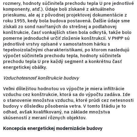
rozmery, hodnoty súčiniteľa prechodu tepla U pre jednotlivé
komponenty, atď.). Údaje boli získané z aktuálneho
prieskumu, ale aj z pôvodnej projektovej dokumentácie z
roku 1955, kedy bola budova postavená. Ďalšie údaje sme
získali zo sond navŕtaných do strešnej a podlahovej
konštrukcie, časť vonkajších stien bola odkrytá, takže bolo
pomerne jednoduché určiť zloženie konštrukcií. V PHPP sú
jednotlivé vrstvy opísané v samostatnom hárku s
tepelnoizolačnými charakteristikami, po ktorom nasledujú
výpočet súčiniteľa prechodu tepla, hodnoty súčiniteľa
prechodu tepla U pre každý segment a konkrétnu časť
energetickej obálky.
Vzduchotesnosť konštrukcie budovy
Veľmi dôležitou hodnotou vo výpočte je miera infiltrácie
vzduchu cez konštrukcie, ktorá sa do výpočtu zadáva. Ide
o stanovenie množstva vzduchu, ktoré prúdi cez netesnosti
budovy v dôsledku pôsobenia vetra. V tomto štádiu je to
odhad, avšak kvalifikovaný, na základe množstva
skúseností z meraní rôznych objektov.
Koncepcia energetickej modernizácie budovy