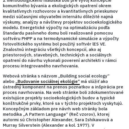
Z metodologického hľadiska boli pre vývoj koncepcie
komunitného bývania a ekologických opatrení okrem
kvalitatívnych rozhovorov a kvantitatívnych prieskumov
medzi súčasnými obyvateľmi internátu dôležité najmä
výskumy, analýzy a návštevy projektov socioekologického
modelu. Energetické výpočty na optimalizáciu podľa
štandardu pasívneho domu boli realizované pomocou
softvéru PHPP a na termodynamické simulácie a výpočty
fotovoltického systému bol použitý softvér lES VE.
Znalostnú integráciu všetkých koncepcií, ako aj
priestorových, stavebných, technických a sociálnych
opatrení do návrhu vykonali poverení architekti v rámci
procesu integrovaného navrhovania.
Webová stránka s názvom „Building social ecology“
alebo
„Budovanie sociálnej ekológie“
má slúžiť ako
ústredný komponent na prenos poznatkov a inšpirácia pre
proces navrhovania. Na web stránke boli zdokumentované
existujúce projekty socioekologických budov a typické
konštrukčné prvky, ktoré sa v týchto projektoch vyskytujú.
Koncepčným základom pre návrh web stránky bola
metodika „A Pattern Language“ (Reč vzorov), ktorej
autormi sú Christopher Alexander, Sara Ishikawová a
Murray Silverstein (Alexander a kol. 1977). V