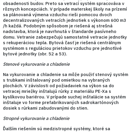
obsadenosti budov. Preto sa vetrací systém spracováva v
rôznych koncepciách. V prípade materskej školy na prízemí
sa plánovaná výmena vzduchu rieši pomocou dvoch
decentralizovaných vetracích jednotiek s výkonom 600 m3
/h každá. Podobným spôsobom je riešená aj strešná
nadstavba, ktorá je navrhnutá v štandarde pasívneho
domu. Vetranie zabezpečujú samostatné vetracie jednotky
s rekuperáciou tepla. Bytová časť je riešená centrálnym
systémom s reguláciou prietokov vzduchu pre jednotlivé
bytové jednotky (obr. 52 a 53).
Stenové vykurovanie a chladenie
Na vykurovanie a chladenie sa môže použiť stenový systém
s trubkami inštalovaný pod omietkou na vybraných
plochách. V závislosti od požiadaviek na výkon sa do
vetracej mriežky inštalujú rúrky z materiálu PE-Xa s
kyslíkovou bariérou. V prípade suchej inštalácie sa systém
inštaluje vo forme prefabrikovaných sadrokartónových
dosiek s rúrkami zabudovanými do stien.
Stropné vykurovanie a chladenie
Ďalším riešením sú medzistropné systémy, ktoré sa