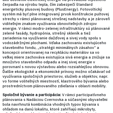
čerpadla na výrobu tepla, čím zabezpečí štandard
energeticky plusovej budovy (PlusEnergy). Fotovoltický
systém má byť plne integrovaný prvok konštrukcie pultovej
strechy v rámci plánovanej strešnej nadstavby a je zároveň
viditeľným znakom využívania obnoviteľných zdrojov
energie. V rámci modro-zelenej infraštruktúry sú plánované
zelené fasády, hydropónia, strešný skleník a tiež
zariadenia na využívanie dažďovej a sivej vody spolu s
vodozádržnými plochami. Vďaka zachovaniu existujúceho
stavebného fondu, „stratégii minimálnych zásahov“ a
koncepcii orientovanej na recykláciu materiálov sa vo
veľkej miere zachováva existujúca sivá energia a znižuje sa
množstvo stavebného odpadu a inej sivej energie v
porovnaní s novou výstavbou alebo rozsiahlejšou obnovou.
Ďalšie ekologické a ekonomické prínosy možno očakávať od
využívania spoločných priestorov, služieb a objektov, napr.
vo forme voliteľných miestností, klastrového bývania alebo
prostredníctvom plánovaného zdieľania v oblasti mobility.
Spoločné bývanie a participácia:
V rámci participatívneho
plánovania s Nadáciou Cvernovka a súčasnými obyvateľmi
bola navrhnutá kombinácia vhodných typov bývania s
ohľadom na danú lokalitu, ktoré zahŕňajú mikrobyty,