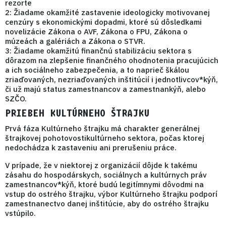
rezorte
2: Žiadame
okamžité zastavenie
ideologicky motivovanej
cenzúry s ekonomickými dopadmi, ktoré sú dôsledkami
novelizácie Zákona o AVF, Zákona o FPU, Zákona o
múzeách a galériách a Zákona o STVR.
3: Žiadame
okamžitú finančnú stabilizáciu sektora
s
dôrazom na zlepšenie finančného ohodnotenia pracujúcich
a ich sociálneho zabezpečenia, a to naprieč škálou
zriaďovaných, nezriaďovaných inštitúcií i jednotlivcov*kýň,
či už majú status zamestnancov a zamestnankýň, alebo
SZČO.
PRIEBEH KULTÚRNEHO ŠTRAJKU
Prvá fáza Kultúrneho štrajku má charakter
generálnej
štrajkovej pohotovosti
kultúrneho sektora, počas ktorej
nedochádza k zastaveniu ani prerušeniu práce.
V prípade, že v niektorej z organizácií dôjde k takému
zásahu do hospodárskych, sociálnych a kultúrnych práv
zamestnancov*kýň, ktoré budú legitímnymi dôvodmi na
vstup do ostrého štrajku,
výbor Kultúrneho štrajku podporí
zamestnanectvo danej inštitúcie, aby do ostrého štrajku
vstúpilo.