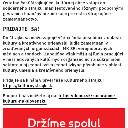
Ostatná časť štrajkujúcej kultúrnej obce vstúpi do
solidárneho štrajku, manifestovaného rôznymi podpornými
gestami a finančnými zbierkami pre ostro štrajkujúce
zamestnanectvo.
PRIDAJTE SA!
Do štrajku sa môžu zapojiť
všetci ľudia pôsobiaci v oblasti
kultúry a kreatívneho priemyslu:
ľudia zamestnaní v
zriaďovaných organizáciách, MK SR, verejnoprávnych
médiách a fondoch. Zapojiť sa však môžu aj ľudia pracujúci
v nezriaďovaných kultúrnych organizáciách a súkromnom
sektore a aj jednotlivci a jednotlivkyne pôsobiace v oblasti
kultúry, umenia a kreatívneho priemyslu.
Pridajte sa k nám v prvej fáze Kultúrneho štrajku!
https://kulturnystrajk.sk
Podporiť nás môžete aj na:
https://donio.sk/zachranme-
kulturu-na-slovensku