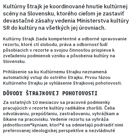
Kultúrny štrajk je koordinované hnutie kultúrnej
scény na Slovensku, ktorého cieľom je zastaviť
devastačné zásahy vedenia Ministerstva kultúry
SR do kultúry na všetkých jej úrovniach.
Kultúrny štrajk žiada kompetentné a odborné spravovanie
rezortu, ktoré ctí slobodu, práva a odbornosť ľudí
pôsobiacich v rezorte a svojou činnosťou prispieva k
zveľadeniu podmienok vzniku a pôsobenia kultúry na
Slovensku.
Prihlásenie sa ku Kultúrnemu štrajku neznamená
automatický vstup do ostrého štrajku. Prvou fázou
Kultúrneho štrajku je vyhlásenie štrajkovej pohotovosti.
DÔVODY ŠTRAJKOVEJ POHOTOVOSTI
Za ostatných 10 mesiacov sa pracovné podmienky
pracujúcich v rezorte kultúry radikálne zhoršili.
Čelia
odvolávaniu, prepúšťaniu, zastrašovaniu, vyhrážkam a
šikane na pracovisku.
Vedenie rezortu sa
vyhráža
jednotlivcom*kyniam, ktorí*é sa odmietajú podriadiť nimi
preferovanej ideologickej perspektíve
a nezvládnuté