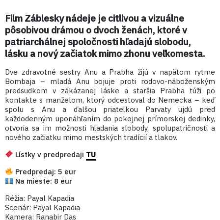
Film Záblesky nádeje je citlivou a vizuálne
pôsobivou drámou o dvoch ženách, ktoré v
patriarchálnej spoločnosti hľadajú slobodu,
lásku a nový začiatok mimo zhonu veľkomesta.
Dve zdravotné sestry Anu a Prabha žijú v napätom rytme
Bombaja – mladá Anu bojuje proti rodovo-náboženským
predsudkom v zákázanej láske a staršia Prabha túži po
kontakte s manželom, ktorý odcestoval do Nemecka – keď
spolu s Anu a ďalšou priateľkou Parvaty ujdú pred
každodenným uponáhľaním do pokojnej prímorskej dedinky,
otvoria sa im možnosti hľadania slobody, spolupatričnosti a
nového začiatku mimo mestských tradícií a tlakov.
Lístky v predpredaji
TU
Predpredaj: 5 eur
Na mieste: 8 eur
Réžia: Payal Kapadia
Scenár: Payal Kapadia
Kamera: Ranabir Das