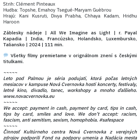
Strih: Clément Pinteaux
Hudba: Topshe, Emahoy Tsegué-Maryam Guèbrou
Hrajú: Kani Kusruti, Divya Prabha, Chhaya Kadam, Hridhu
Haroon
Záblesky nádeje | All We Imagine as Light | r. Payal
Kapadia | India, Francúzsko, Holandsko, Luxembursko,
Taliansko | 2024 | 111 min.
Všetky filmy premietame v orignálnom znení s českými
titulkami.
~~~~~
Leto pod Palmou je séria podujatí, ktorá počas letných
mesiacov v kampuse Nová Cvernovka hostí koncerty, festivaly,
letné kino, divadlo, tanec, workshopy a mnoho ďalšieho.
www.novacvernovka.eu
~~~~~
We accept: payment in cash, payment by card, tips in cash,
tips by card, smiles and love. We don’t accept: racism,
fascism, anti semitism, sexism, homophobia. #safespace
~~~~~
Činnosť Kultúrneho centra Nová Cvernovka z verejných
zdrojov podporili Fond na podporu umenia a Nadácia mesta