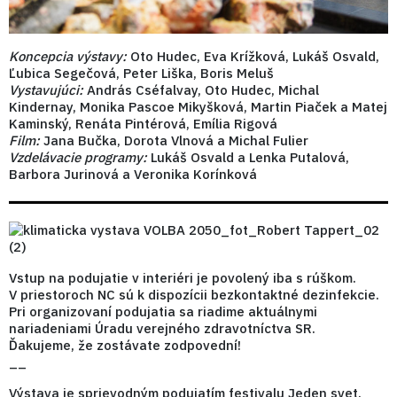
Koncepcia výstavy:
Oto Hudec, Eva Krížková, Lukáš Osvald,
Ľubica Segečová, Peter Liška, Boris Meluš
Vystavujúci:
András Cséfalvay, Oto Hudec, Michal
Kindernay, Monika Pascoe Mikyšková, Martin Piaček a Matej
Kaminský, Renáta Pintérová, Emília Rigová
Film:
Jana Bučka, Dorota Vlnová a Michal Fulier
Vzdelávacie programy:
Lukáš Osvald a Lenka Putalová,
Barbora Jurinová a Veronika Korínková
Vstup na podujatie v interiéri je povolený iba s rúškom.
V priestoroch NC sú k dispozícii bezkontaktné dezinfekcie.
Pri organizovaní podujatia sa riadime aktuálnymi
nariadeniami Úradu verejného zdravotníctva SR.
Ďakujeme, že zostávate zodpovední!
__
Výstava je sprievodným podujatím festivalu Jeden svet.