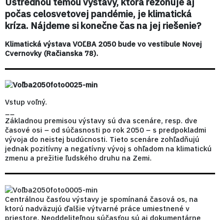
Ústrednou témou výstavy, ktorá rezonuje aj
počas celosvetovej pandémie, je klimatická
kríza. Nájdeme si konečne čas na jej riešenie?
Klimatická výstava VOĽBA 2050 bude vo vestibule Novej
Cvernovky (Račianska 78).
Vstup voľný.
__
Základnou premisou výstavy sú dva scenáre, resp. dve
časové osi – od súčasnosti po rok 2050 – s predpokladmi
vývoja do neistej budúcnosti. Tieto scenáre zohľadňujú
jednak pozitívny a negatívny vývoj s ohľadom na klimatickú
zmenu a prežitie ľudského druhu na Zemi.
Centrálnou časťou výstavy je spomínaná časová os, na
ktorú nadväzujú ďalšie výtvarné práce umiestnené v
priestore. Neoddeliteľnou súčasťou sú aj dokumentárne