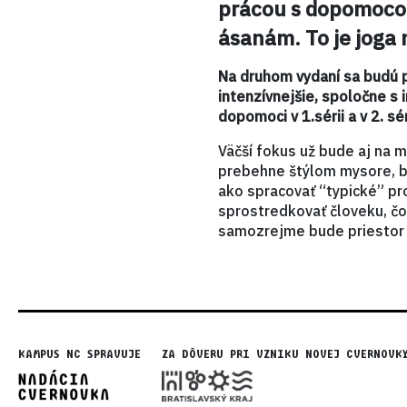
prácou s dopomoco
ásanám. To je joga 
Na druhom vydaní sa budú 
intenzívnejšie, spoločne s 
dopomoci v 1.sérii a v 2. sér
Väčší fokus už bude aj na 
prebehne štýlom mysore, b
ako spracovať “typické” p
sprostredkovať človeku, čo
samozrejme bude priestor a
KAMPUS NC SPRAVUJE
ZA DÔVERU PRI VZNIKU NOVEJ CVERNOVK