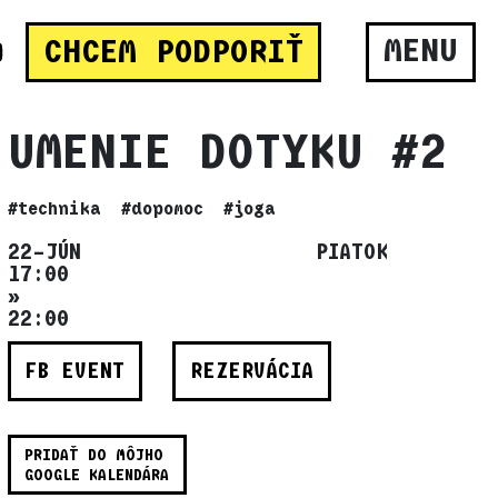
MENU
CHCEM PODPORIŤ
UMENIE DOTYKU #2
#technika
#dopomoc
#joga
22–JÚN PIATOK
17:00
»
22:00
FB EVENT
REZERVÁCIA
PRIDAŤ DO MÔJHO
GOOGLE KALENDÁRA