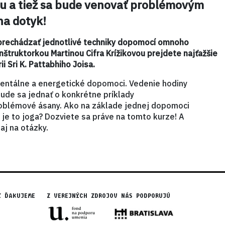
u a tiež sa bude venovať problémovým
na dotyk!
prechádzať jednotlivé techniky dopomocí omnoho
inštruktorkou Martinou Cifra Krížikovou prejdete najťažšie
ii Sri K. Pattabhiho Joisa.
mentálne a energetické dopomoci. Vedenie hodiny
ude sa jednať o konkrétne príklady
roblémové ásany. Ako na základe jednej dopomoci
 je to joga? Dozviete sa práve na tomto kurze! A
j na otázky.
Y ĎAKUJEME
Z VEREJNÝCH ZDROJOV NÁS PODPORUJÚ