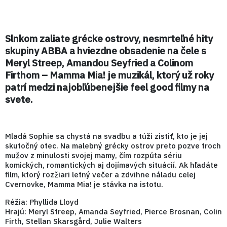
Slnkom zaliate grécke ostrovy, nesmrteľné hity
skupiny ABBA a hviezdne obsadenie na čele s
Meryl Streep, Amandou Seyfried a Colinom
Firthom – Mamma Mia! je muzikál, ktorý už roky
patrí medzi najobľúbenejšie feel good filmy na
svete.
Mladá Sophie sa chystá na svadbu a túži zistiť, kto je jej
skutočný otec. Na malebný grécky ostrov preto pozve troch
mužov z minulosti svojej mamy, čím rozpúta sériu
komických, romantických aj dojímavých situácií. Ak hľadáte
film, ktorý rozžiari letný večer a zdvihne náladu celej
Cvernovke, Mamma Mia! je stávka na istotu.
Réžia: Phyllida Lloyd
Hrajú: Meryl Streep, Amanda Seyfried, Pierce Brosnan, Colin
Firth, Stellan Skarsgård, Julie Walters