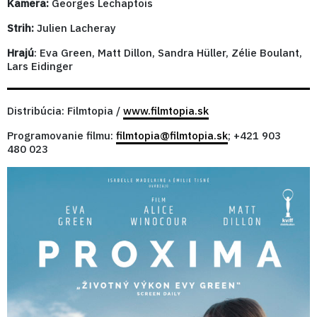
Kamera:
Georges Lechaptois
Strih:
Julien Lacheray
Hrajú
: Eva Green, Matt Dillon, Sandra Hüller, Zélie Boulant,
Lars Eidinger
Distribúcia: Filmtopia /
www.filmtopia.sk
Programovanie filmu:
filmtopia@filmtopia.sk
; +421 903
480 023