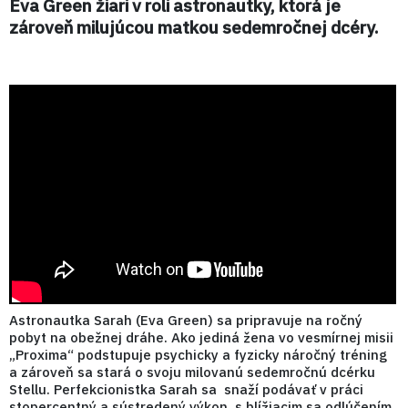
Eva Green žiari v roli astronautky, ktorá je
zároveň milujúcou matkou sedemročnej dcéry.
Astronautka Sarah (Eva Green) sa pripravuje na ročný
pobyt na obežnej dráhe. Ako jediná žena vo vesmírnej misii
„Proxima“ podstupuje psychicky a fyzicky náročný tréning
a zároveň sa stará o svoju milovanú sedemročnú dcérku
Stellu. Perfekcionistka Sarah sa snaží podávať v práci
stopercentný a sústredený výkon, s blížiacim sa odlúčením