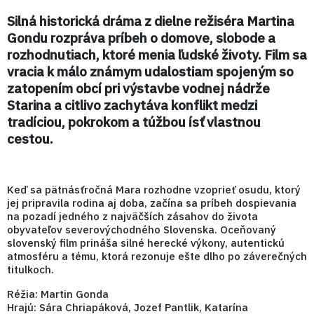
Silná historická dráma z dielne režiséra Martina
Gondu rozpráva príbeh o domove, slobode a
rozhodnutiach, ktoré menia ľudské životy. Film sa
vracia k málo známym udalostiam spojeným so
zatopením obcí pri výstavbe vodnej nádrže
Starina a citlivo zachytáva konflikt medzi
tradíciou, pokrokom a túžbou ísť vlastnou
cestou.
Keď sa pätnásťročná Mara rozhodne vzoprieť osudu, ktorý
jej pripravila rodina aj doba, začína sa príbeh dospievania
na pozadí jedného z najväčších zásahov do života
obyvateľov severovýchodného Slovenska. Oceňovaný
slovenský film prináša silné herecké výkony, autentickú
atmosféru a tému, ktorá rezonuje ešte dlho po záverečných
titulkoch.
Réžia: Martin Gonda
Hrajú: Sára Chriapáková, Jozef Pantlik, Katarína