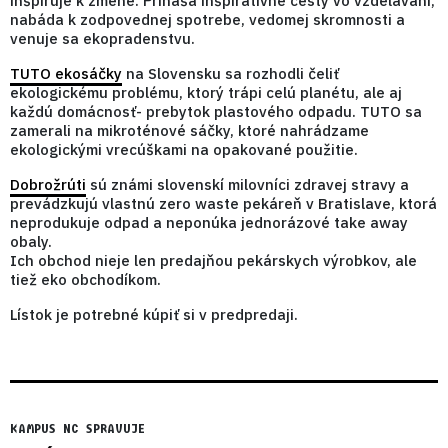
inšpiruje k zmene. Prináša inšpiratívne cesty vo vzdelávaní,
nabáda k zodpovednej spotrebe, vedomej skromnosti a
venuje sa ekopradenstvu.
TUTO ekosáčky
na Slovensku sa rozhodli čeliť
ekologickému problému, ktorý trápi celú planétu, ale aj
každú domácnosť- prebytok plastového odpadu. TUTO sa
zamerali na mikroténové sáčky, ktoré nahrádzame
ekologickými vrecúškami na opakované použitie.
Dobrožrúti
sú známi slovenskí milovníci zdravej stravy a
prevádzkujú vlastnú zero waste pekáreň v Bratislave, ktorá
neprodukuje odpad a neponúka jednorázové take away
obaly.
Ich obchod nieje len pre­daj­ňou pe­kár­skych vý­rob­kov, ale
tiež eko ob­cho­dí­kom.
Lístok je potrebné kúpiť si v predpredaji.
KAMPUS NC SPRAVUJE