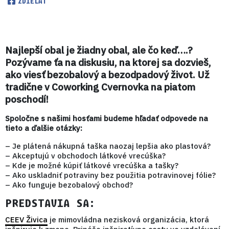
ZDIELAŤ
Najlepší obal je žiadny obal, ale čo keď….?
Pozývame ťa na diskusiu, na ktorej sa dozvieš,
ako viesť bezobalový a bezodpadový život. Už
tradične v Coworking Cvernovka na piatom
poschodí!
Spoločne s našimi hosťami budeme hľadať odpovede na
tieto a ďalšie otázky:
– Je plátená nákupná taška naozaj lepšia ako plastová?
– Akceptujú v obchodoch látkové vrecúška?
– Kde je možné kúpiť látkové vrecúška a tašky?
– Ako uskladniť potraviny bez použitia potravinovej fólie?
– Ako funguje bezobalový obchod?
PREDSTAVIA SA:
CEEV Živica
je mimovládna nezisková organizácia, ktorá