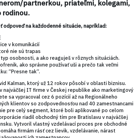
nerom/partnerkou, priateľmi, kolegami,
 rodinou.
ť odpoveď na každodenné situácie, napríklad:
E
ice v komunikácií
toré nie sú trapas
 typ osobnosti, a ako reaguješ v rôznych situáciách.
ofrenik, ako správne používať uši a prečo tak veľmi
ku: “Presne tak”.
d Kalman, ktorý už 12 rokov pôsobí v oblasti biznisu.
 v najväčšej IT firme v Českej republike ako marketingový
te sa vypracoval cez 6 pozícií až na Regionálneho
ných klientov so zodpovednosťou nad 40 zamestnancami
anie pre celý segment, ktoré boli aplikované po celom
porácie riadil obchodný tím pre Bratislavu v najväčšej
sku. Vytvoril vlastný vzdelávací proces pre obchodné
omáha firmám rásť cez lievik, vzdelávanie, nárast
gažovanosti ich zamestnancov.