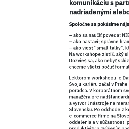
komunikáciu s part
nadriadenými alebo
Spoločne sa pokúsime nájs
– ako sa naučiť povedať NI
– ako nastaviť správne hran
– ako viesť “small talky”, k
Na workshope zistíš, aký si
Dozvieš sa, ako nebyť schiz
chceme všetci počuť formul
Lektorom workshopu je Davi
Svoju kariéru začal v Prahe
poradca. V korporátnom sve
manažéra pre nadštandard
a vytvoril nástroje na mer
Slovensku. Po odchode z kor
e-commerce firme na Sloven
oddelenia a v súčastnosti p
produktivity a zvýšením an