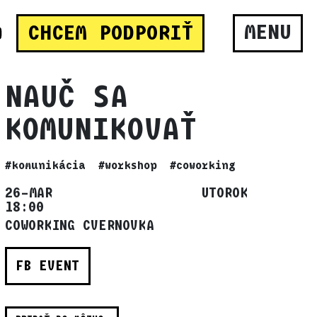
MENU
CHCEM PODPORIŤ
NAUČ SA
KOMUNIKOVAŤ
#komunikácia
#workshop
#coworking
26–MAR UTOROK
18:00
COWORKING CVERNOVKA
FB EVENT