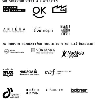
SME SÚČASŤOU SIETÍ A PLATFORIEM
ZA PODPORU ROZMANITÝCH PROJEKTOV V NC TIEŽ ĎAKUJEME