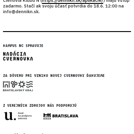
Členovia Klubu N (
https://dennikn.sk/aplikacie/
) majú vstup
zadarmo. Stačí ak svoju účasť potvrdia do 18.6. 12:00 na
info@dennikn.sk.
KAMPUS NC SPRAVUJE
ZA DÔVERU PRI VZNIKU NOVEJ CVERNOVKY ĎAKUJEME
Z VEREJNÝCH ZDROJOV NÁS PODPORUJÚ