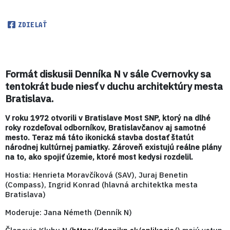
ZDIELAŤ
Formát diskusii Denníka N v sále Cvernovky sa
tentokrát bude niesť v duchu architektúry mesta
Bratislava.
V roku 1972 otvorili v Bratislave Most SNP, ktorý na dlhé
roky rozdeľoval odborníkov, Bratislavčanov aj samotné
mesto. Teraz má táto ikonická stavba dostať štatút
národnej kultúrnej pamiatky. Zároveň existujú reálne plány
na to, ako spojiť územie, ktoré most kedysi rozdelil.
Hostia: Henrieta Moravčíková (SAV), Juraj Benetin
(Compass), Ingrid Konrad (hlavná architektka mesta
Bratislava)
Moderuje: Jana Németh (Denník N)