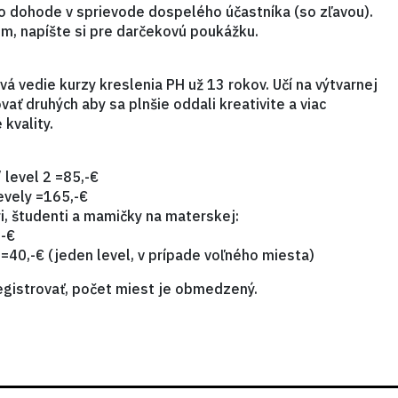
po dohode v sprievode dospelého účastníka (so zľavou).
m, napíšte si pre darčekovú poukážku.
vá vedie kurzy kreslenia PH už 13 rokov. Učí na výtvarnej
ovať druhých aby sa plnšie oddali kreativite a viac
kvality.
 level 2 =85,-€
evely =165,-€
i, študenti a mamičky na materskej:
,-€
=40,-€ (jeden level, v prípade voľného miesta)
egistrovať, počet miest je obmedzený.