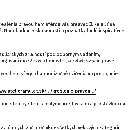
reslenia pravou hemisférou vás presvedčí, že učiť sa
né. Nadobudnuté skúsenosti a poznatky budú inšpiratívne
resliarskych zručností pod odborným vedením,
fungovaní mozgových hemisfér, a zvlášť vzťahu pravej
ravej hemisféry a harmonizačné cvičenia na prepájanie
www.atelieramulet.sk/…/kreslenie-pravou…/
om step by step, s malými prestávkami a prestávkou na
v a úplných začiatočníkov všetkých vekových kategórií