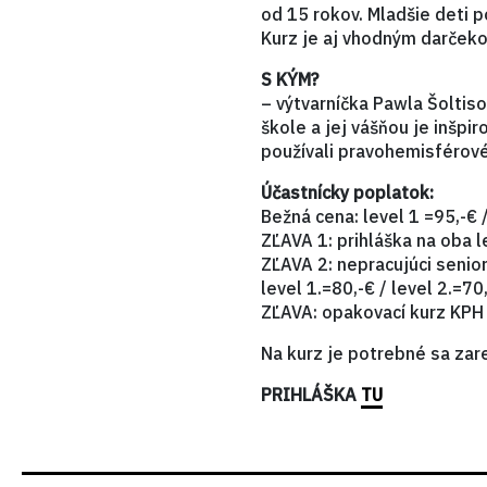
od 15 rokov. Mladšie deti 
Kurz je aj vhodným darčeko
S KÝM?
– výtvarníčka Pawla Šoltiso
škole a jej vášňou je inšpir
používali pravohemisférové 
Účastnícky poplatok:
Bežná cena: level 1 =95,-€ /
ZĽAVA 1: prihláška na oba l
ZĽAVA 2: nepracujúci senior
level 1.=80,-€ / level 2.=70
ZĽAVA: opakovací kurz KPH 
Na kurz je potrebné sa zar
PRIHLÁŠKA
TU