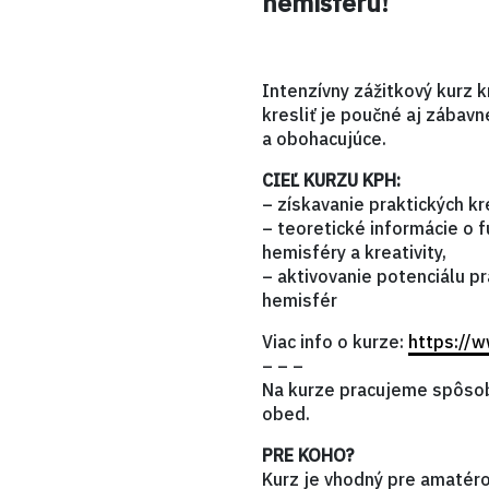
hemisféru!
Intenzívny zážitkový kurz k
kresliť je poučné aj zábav
a obohacujúce.
CIEĽ KURZU KPH:
– získavanie praktických k
– teoretické informácie o 
hemisféry a kreativity,
– aktivovanie potenciálu p
hemisfér
Viac info o kurze:
https://
– – –
Na kurze pracujeme spôsob
obed.
PRE KOHO?
Kurz je vhodný pre amatéro