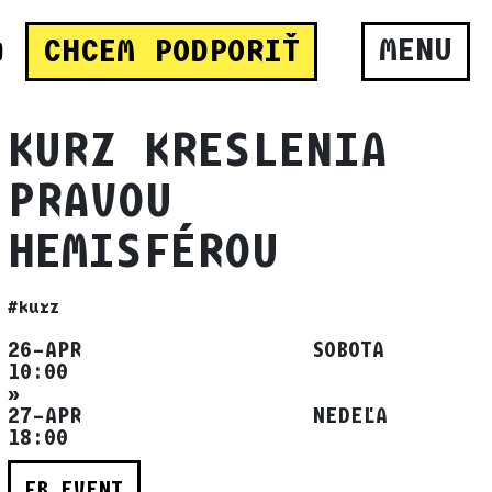
MENU
CHCEM PODPORIŤ
KURZ KRESLENIA
PRAVOU
HEMISFÉROU
#kurz
26–APR SOBOTA
10:00
»
27–APR NEDEĽA
18:00
FB EVENT