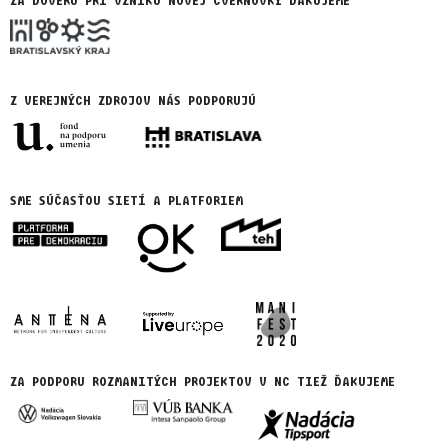
ZA DÔVERU PRI VZNIKU NOVEJ CVERNOVKY ĎAKUJEME
Z VEREJNÝCH ZDROJOV NÁS PODPORUJÚ
SME SÚČASŤOU SIETÍ A PLATFORIEM
ZA PODPORU ROZMANITÝCH PROJEKTOV V NC TIEŽ ĎAKUJEME