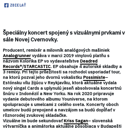
ZDIELAŤ
Špeciálny koncert spojený s vizuálnymi prvkami v
sále Novej Cvernovky.
Producent, remixér a milovník analógových mašiniek
Analogrunner
vydáva v marci 2019 vinylovú platňu s
názvom Kolorika EP vo vydavateľstve
Deadred
Records*
/
STARCASTIC
. EP obsahuje 4 autorské skladby a
3 remixy. Pri tejto príležitosti sa rozhodol usporiadať tour,
na ktorú pozval jeho dvornú vokalistku
Possimiste
–
Estónsku vílu žijúcu v Reykjavíku, ktorá aktuálne vydala
nový singel Cards a uplynulú jeseň absolvovala koncertnú
šnúru v Indonézií a New Yorku. Na rok 2020 pripravuje
vydanie debutového albumu Youniverse, na ktorom
spolupracuje s umelcami z celého sveta. Koncerty oboch
umelcov budú prepojené a navzájom sa budú dopĺňať v
rôznorodej zvukovej skladačke.
Vizuálne im bude sekundovať
Kriss Sagan
– slovenská
výtvarníčka a animátorka aktuálne pôsobiaca v Budapešti