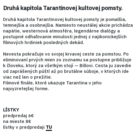
Druhá kapitola Tarantinovej kultovej pomsty.
Druhá kapitola Tarantinovej kultovej pomsty je pomalšia,
temnejšia a osobnejšia. Namiesto neustálej akcie prichádza
napätie, westernová atmosféra, legendárne dialógy a
postupné odhaľovanie minulosti jednej z najikonickejších
filmových hrdiniek posledných dekád.
Nevesta pokračuje vo svojej krvavej ceste za pomstou. Po
eliminovaní prvých mien zo zoznamu sa postupne približuje
k človeku, ktorý za všetkým stojí — Billovi. Cesta ju zavedie
od zaprášených púští až po brutálne súboje, v ktorých ide
viac než len o prežitie.
Filmové finále, ktoré ukazuje Tarantina v jeho
najvyzretejšej forme.
LÍSTKY
predpredaj 6€
na mieste 8€
lístky v predpredaji
TU