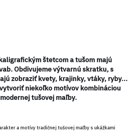
aligrafickým štetcom a tušom majú
ab. Obdivujeme výtvarnú skratku, s
ajú zobraziť kvety, krajinky, vtáky, ryby…
 vytvoriť niekoľko motívov kombináciou
aj modernej tušovej maľby.
arakter a motívy tradičnej tušovej maľby s ukážkami