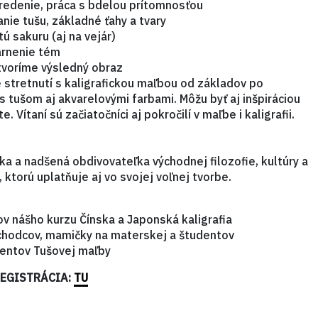
stredenie, práca s bdelou prítomnosťou
anie tušu, základné ťahy a tvary
ú sakuru (aj na vejár)
várnenie tém
tvoríme výsledný obraz
 stretnutí s kaligrafickou maľbou od základov po
s tušom aj akvarelovými farbami. Môžu byť aj inšpiráciou
e. Vítaní sú začiatočníci aj pokročilí v maľbe i kaligrafii.
ka a nadšená obdivovateľka východnej filozofie, kultúry a
, ktorú uplatňuje aj vo svojej voľnej tvorbe.
v nášho kurzu Čínska a Japonská kaligrafia
ôchodcov, mamičky na materskej a študentov
ventov Tušovej maľby
REGISTRÁCIA:
TU