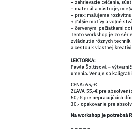
– zahrievacie cvičenia, sú
– materiál a nástroje, mieš
– prax: maľujeme rozkvitnut
+ ďalšie motívy a voľné st
– červenými pečiatkami do
Tento workshop je zo série
zvládnutie rôznych techník 
a cestou k vlastnej kreativit
LEKTORKA:
Pawla Šoltisová – výtvarníč
umenia. Venuje sa kaligrafii
CENA: 65,-€
ZĽAVA 55,-€ pre absolvento
50,-€ pre nepracujúcich d
30,- opakovanie pre absol
Na workshop je potrebná 
– – – – –