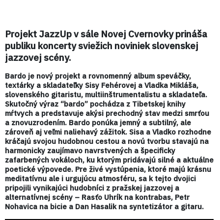
Projekt JazzUp v sále Novej Cvernovky prináša
publiku koncerty sviežich noviniek slovenskej
jazzovej scény.
Bardo je nový projekt a rovnomenný album speváčky,
textárky a skladateľky Sisy Fehérovej a Vladka Mikláša,
slovenského gitaristu, multiinštrumentalistu a skladateľa.
Skutočný výraz “bardo” pochádza z Tibetskej knihy
mŕtvych a predstavuje akýsi prechodný stav medzi smrťou
a znovuzrodením. Bardo ponúka jemný a subtilný, ale
zároveň aj veľmi naliehavý zážitok. Sisa a Vladko rozhodne
kráčajú svojou hudobnou cestou a novú tvorbu stavajú na
harmonicky zaujímavo navrstvených a špecificky
zafarbených vokáloch, ku ktorým pridávajú silné a aktuálne
poetické výpovede. Pre živé vystúpenia, ktoré majú krásnu
meditatívnu ale i urgujúcu atmosféru, sa k tejto dvojici
pripojili vynikajúci hudobníci z pražskej jazzovej a
alternatívnej scény – Rasťo Uhrík na kontrabas, Petr
Nohavica na bicie a Dan Hasalik na syntetizátor a gitaru.