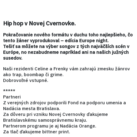
Hip hop v Novej Cvernovke.
Pokračovanie nového formátu v duchu toho najlepšieho, čo
tento žáner vyprodukoval – edícia Europe night.
Tešiť sa môžete na výber songov z tých najväčších scén v
Európe, no nezabudneme napríklad ani na našich južných
susedov.
Naši rezidenti Celine a Frenky vám zahrajú zmesku žánrov
ako trap, boombap či grime.
Dobrovoľné vstupné.
*****
Partneri
Z verejných zdrojov podporili Fond na podporu umenia a
Nadácia mesta Bratislava.
Za dôveru pri vzniku Novej Cvernovky ďakujeme
Bratislavskému samosprávnemu kraju.
Partnerom programu je aj Nadácia Orange.
Za tlač ďakujeme bittner print.