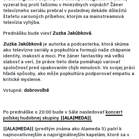
vyzeral boj proti fašizmu v Hviezdnych vojnách? Žáner
televízneho seriálu prebral v poslednej dekáde dôležitú
štafetu varovných príbehov, ktorým sa mainstreamová
televízia vyhýba.
Prednášku bude viesť
Zuzka Jakúbková
.
Zuzka Jakúbková
je autorka a podcasterka, ktorá skúma
ako televízne seriály a popkultúra formujú naše chápanie
identity, inakosti a moci. Pre žáner fantastiky má veľkú
slabosť a verí, že práve tieto diela pomáhajú varovať
spoločnosť pred opakovaním chýb minulosti. Vo svojej práci
hľadá spôsoby, ako môže popkultúra podporovať empatiu a
kritické myslenie.
Vstupné:
dobrovoľné
Po prednáške o 20:00 bude v Sále nasledovať
koncert
poľskej hudobnej skupiny
||ALA|MEDA||
.
||ALA|MEDA||
(predtým známa ako Alameda 5) patrí k
najinovatívnejším a najoriginálnejším kapelám, ktoré sa v