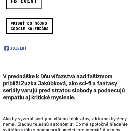
FB EVENT
PRIDAŤ DO MÔJHO
GOOGLE KALENDÁRA
ZDIELAŤ
V prednáške k Dňu víťazstva nad fašizmom
priblíži Zuzka Jakúbková, ako sci-fi a fantasy
seriály varujú pred stratou slobody a podnecujú
empatiu aj kritické myslenie.
Ako by vyzeral svet pod vládou teokratov, v ktorom by ženy
nemali žiadnu telesnú autonómiu? Čo má spoločné hľadanie
svätého grálu s bojom proti umelej inteligencii? A ako by