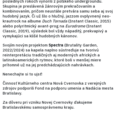
posledných rokoch vynorili z poľského undergroundu.
Skupina je preslávená žánrovým prekračovaním a
kombinovaním, pričom neustále pretvára samu seba aj svoj
hudobný jazyk. Či už šlo o hlučný, jazzom ovplyvnený neo-
krautrock na albume
Duch Tornada
(Instant Classic, 2015)
alebo polyritmický avant-prog na
Eurodrome
(Instant
Classic, 2019), výsledok bol vždy nápaditý, prekvapivý a
vymykajúci sa klišé hudobných kánonov.
Svojím novým projektom
Spectra
(Brutality Garden,
2022/2024) sa kapela naplno sústreďuje na tvorivú
reinterpretáciu tradičných aj moderných afrických a
latinskoamerických rytmov, ktoré boli v menšej miere
prítomné už na jej predchádzajúcich nahrávkach.
Nenechajte si to ujsť!
Činnosť Kultúrneho centra Nová Cvernovka z verejných
zdrojov podporili Fond na podporu umenia a Nadácia mesta
Bratislavy.
Za dôveru pri vzniku Novej Cvernovky ďakujeme
Bratislavskému samosprávnemu kraju.