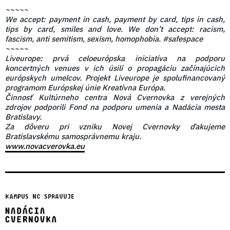
~~~~~
We accept: payment in cash, payment by card, tips in cash,
tips by card, smiles and love. We don’t accept: racism,
fascism, anti semitism, sexism, homophobia. #safespace
~~~~~
Liveurope: prvá celoeurópska iniciatíva na podporu
koncertných venues v ich úsilí o propagáciu začínajúcich
európskych umelcov. Projekt Liveurope je spolufinancovaný
programom Európskej únie Kreatívna Európa.
Činnosť Kultúrneho centra Nová Cvernovka z verejných
zdrojov podporili Fond na podporu umenia a Nadácia mesta
Bratislavy.
Za dôveru pri vzniku Novej Cvernovky ďakujeme
Bratislavskému samosprávnemu kraju.
www.novacverovka.eu
KAMPUS NC SPRAVUJE