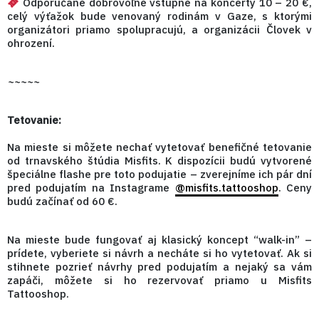
Odporúčané dobrovoľné vstupné na koncerty 10 – 20 €,
celý výťažok bude venovaný rodinám v Gaze, s ktorými
organizátori priamo spolupracujú, a organizácii Človek v
ohrození.
~~~~~
Tetovanie:
Na mieste si môžete nechať vytetovať benefičné tetovanie
od trnavského štúdia Misfits. K dispozícii budú vytvorené
špeciálne flashe pre toto podujatie – zverejníme ich pár dní
pred podujatím na Instagrame
@misfits.tattooshop
. Ceny
budú začínať od 60 €.
Na mieste bude fungovať aj klasický koncept “walk-in” –
prídete, vyberiete si návrh a necháte si ho vytetovať. Ak si
stihnete pozrieť návrhy pred podujatím a nejaký sa vám
zapáči, môžete si ho rezervovať priamo u Misfits
Tattooshop.