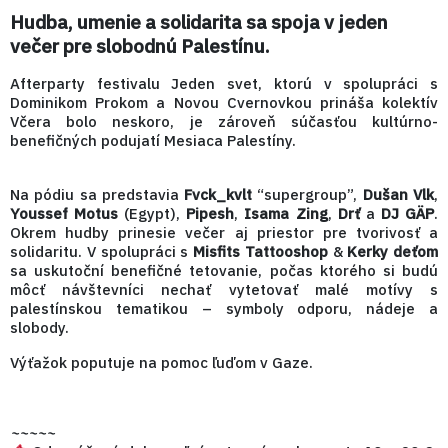
Hudba, umenie a solidarita sa spoja v jeden
večer pre slobodnú Palestínu.
Afterparty festivalu Jeden svet, ktorú v spolupráci s
Dominikom Prokom a Novou Cvernovkou prináša kolektív
Včera bolo neskoro, je zároveň súčasťou kultúrno-
benefičných podujatí Mesiaca Palestíny.
Na pódiu sa predstavia
Fvck_kvlt
“supergroup”,
Dušan Vlk
,
Youssef Motus
(Egypt),
Pipesh
,
Isama Zing
,
Drť
a
DJ GÄP
.
Okrem hudby prinesie večer aj priestor pre tvorivosť a
solidaritu. V spolupráci s
Misfits Tattooshop
&
Kerky deťom
sa uskutoční benefičné tetovanie, počas ktorého si budú
môcť návštevníci nechať vytetovať malé motívy s
palestínskou tematikou – symboly odporu, nádeje a
slobody.
Výťažok poputuje na pomoc ľuďom v Gaze.
~~~~~