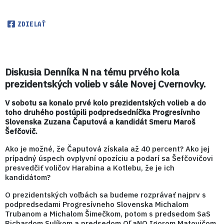
ZDIELAŤ
Diskusia Denníka N na tému prvého kola
prezidentských volieb v sále Novej Cvernovky.
V sobotu sa konalo prvé kolo prezidentských volieb a do
toho druhého postúpili podpredsedníčka Progresívnho
Slovenska Zuzana Čaputová a kandidát Smeru Maroš
Šefčovič.
Ako je možné, že Čaputová získala až 40 percent? Ako jej
prípadný úspech ovplyvní opozíciu a podarí sa Šefčovičovi
presvedčiť voličov Harabina a Kotlebu, že je ich
kandidátom?
O prezidentských voľbách sa budeme rozprávať najprv s
podpredsedami Progresívneho Slovenska Michalom
Trubanom a Michalom Šimečkom, potom s predsedom SaS
Richardom Sulíkom a predsedom OĽaNO Igorom Matovičom