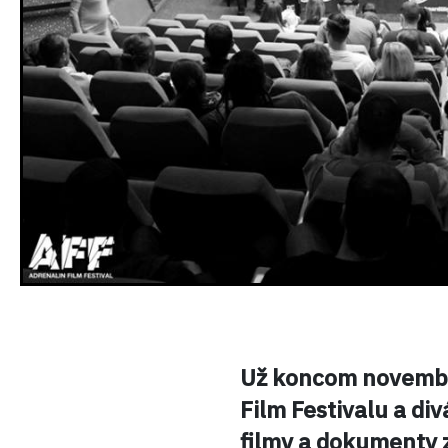
Už koncom novembra 
Film Festivalu a di
filmy a dokumenty 