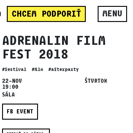
MENU
CHCEM PODPORIŤ
ADRENALIN FILM
FEST 2018
#festival
#film
#afterparty
22–NOV ŠTVRTOK
19:00
SÁLA
FB EVENT