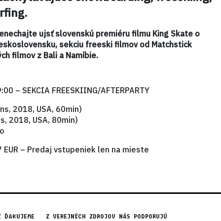
rfing.
nenechajte ujsť slovenskú premiéru filmu King Skate o
Československu, sekciu freeski filmov od Matchstick
ch filmov z Bali a Namíbie.
19:00 – SEKCIA FREESKIING/AFTERPARTY
ons, 2018, USA, 60min)
ns, 2018, USA, 80min)
po
 EUR – Predaj vstupeniek len na mieste
Y ĎAKUJEME
Z VEREJNÝCH ZDROJOV NÁS PODPORUJÚ