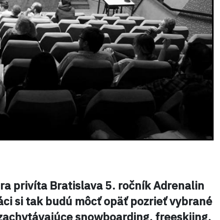
privíta Bratislava 5. ročník Adrenalin
váci si tak budú môcť opäť pozrieť vybrané
zachytávajúce snowboarding, freeskiing,