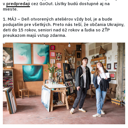
v
p
redpredaji
cez GoOut. Lístky budú dostupné aj na
mieste.
1. MÁJ – Deň otvorených ateliérov vždy bol, je a bude
podujatím pre všetkých. Preto nás teší, že občania Ukrajiny,
deti do 15 rokov, seniori nad 62 rokov a ľudia so ZŤP
preukazom majú vstup zdarma.