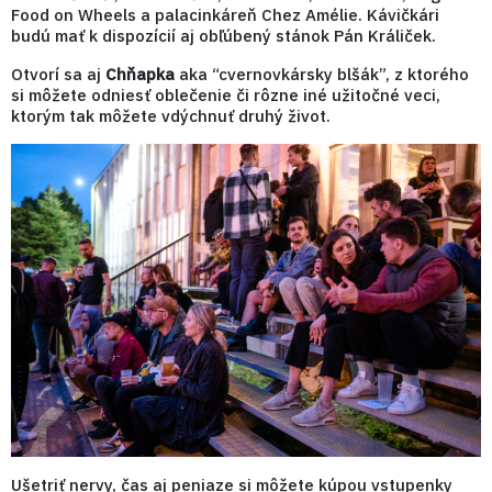
Food on Wheels a palacinkáreň Chez Amélie. Kávičkári
budú mať k dispozícií aj obľúbený stánok Pán Králiček.
Otvorí sa aj
Chňapka
aka “cvernovkársky blšák”, z ktorého
si môžete odniesť oblečenie či rôzne iné užitočné veci,
ktorým tak môžete vdýchnuť druhý život.
Ušetriť nervy, čas aj peniaze si môžete kúpou vstupenky