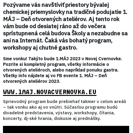
Pozývame vás navštíviť priestory bývalej
chemickej priemyslovky na tradičné podujatie 1.
MÁJ – Deň otvorených ateliérov. Aj tento rok
vám bude od desiatej ráno až do večera
sprístupnená celá budova Školy a nezabudne sa
ani na Internát. Čaká vás bohatý program,
workshopy aj chutné gastro.
Sme vonku! Takýto bude 1.MÁJ 2023 v Novej Cvernovke.
Pozrite si kompletný program, všetky informácie o
otvorených ateliéroch, alebo napríklad ponuku gastra.
Všetky info nájdete aj vo FB evente 1. MÁJ – Deň
otvorených ateliérov 2023.
WWW.1MAJ.NOVACVERNOVKA.EU
Sprievodný program bude prebiehať takmer v celom areáli
– tak vonku ako aj vo vnútri. Súčasťou programu budú
divadelné predstavenia, výstavy, workshopy, čítania,
koncerty, dj-ské hrania, diskusie aj prednášky.