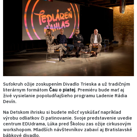
Suťokruh ožije zoskupením Divadlo Trieska a už tradičným
literárnym formátom
Čau o piatej
. Premiéru bude mať aj
živé vysielanie popoludňajšieho programu Ladenie Rádia
Devín.
Na Detskom ihrisku si budete môcť vyskúšať napríklad
výrobu odliatkov či patinovanie. Svoje predstavenie uvedie
centrum EDUdrama, Lúka pred Školou zas ožije cirkusovým
workshopom. Mladších návštevníkov zabaví aj Bratislavské
bábkové divadlo.