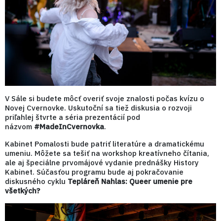
V Sále si budete môcť overiť svoje znalosti počas kvízu o
Novej Cvernovke. Uskutoční sa tiež diskusia o rozvoji
priľahlej štvrte a séria prezentácií pod
názvom
#MadeInCvernovka
.
Kabinet Pomalosti bude patriť literatúre a dramatickému
umeniu. Môžete sa tešiť na workshop kreatívneho čítania,
ale aj špeciálne prvomájové vydanie prednášky History
Kabinet. Súčasťou programu bude aj pokračovanie
diskusného cyklu
Tepláreň Nahlas: Queer umenie pre
všetkých?