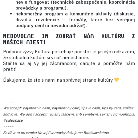
nevie fungovať (technické zabezpečenie, koordinácia
prevádzky a programu),
nekomerčný program a komunitné aktivity (diskusie,
divadlá, rezidencie – formáty, ktoré bez verejnej
podpory centrá nevedia udržať).
NEDOVOĽME IM ZOBRAŤ NÁM KULTÚRU Z
NAŠICH MIEST!
Podpora výzvy Kultúra potrebuje priestor je jasným odkazom,
že slobodnú kultúru si vziať nenecháme.
Staňte sa aj Vy jej záchrancom, darujte a pomôžte nám
prežiť!
Ďakujeme, že ste s nami na správnej strane kultúry
~~~~~
We accept: payment in cash, payment by card, tips in cash, tips by card, smiles
and love. We don’t accept: racism, fascism, anti semitism, sexism, homophobia.
#safespace
~~~~~
Za dôveru pri vzniku Novej Cvernovky ďakujeme Bratislavskému