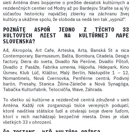
sieti Anténa dnes bojujeme o prežitie desiatok kultúrnych a
rezidenčných centier od Modry až po Bardejov. Staňte sa aj Vy
súčasťou historicky najväčšej zbierky na záchranu živej
kultúry a ukážme spolu, že sloboda sa nedá len tak „vypnúť”.
POZNÁTE ASPOŇ JEDNO Z TÝCHTO 33
KULTOVÝCH MIEST NA KULTÚRNEJ MAPE
SLOVENSKA?
A4, Akropola, Art Cafe, Arteska, Arta, Banská St a nica
Contemporary, Barmuseum, Bašta, Bombura, Citadela, Design
factory, Diera do sveta, Divadlo Na Peróne, Divadlo Pôtoň,
Divadlo z Pasáže, Fabrika umenia, Hájovňa, Hidepark, Kino
Úsmev, Klub Lúč, Kláštor, Malý Berlín, Nástupište 1 – 12,
Nomantinels, Nová Cvernovka, Periférne centrá, Podivný
barón, Presahy, Stanica Žilina-Záriečie a Nová Synagóga,
Tabačka Kulturfabrik, Telocvičňa, Wave, Záhrada.
To všetko sú kultúrne a rezidenčné centrá združené v sieti
Anténa. Každý rok zorganizujú tisíce verejných podujatí,
ktoré navštívia státisíce ľudí a otvárajú svoje dvere ľuďom,
ktorí v nich nachádzajú bezpečné miesta. Dnes je však
všetkých 33 v ohrození.