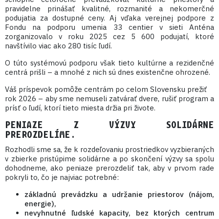
pravidelne prinášať kvalitné, rozmanité a nekomerčné
podujatia za dostupné ceny. Aj vďaka verejnej podpore z
Fondu na podporu umenia 33 centier v sieti Anténa
zorganizovalo v roku 2025 cez 5 600 podujatí, ktoré
navštívilo viac ako 280 tisíc ľudí.
O túto systémovú podporu však tieto kultúrne a rezidenčné
centrá prišli – a mnohé z nich sú dnes existenčne ohrozené.
Váš príspevok pomôže centrám po celom Slovensku prežiť
rok 2026 – aby sme nemuseli zatvárať dvere, rušiť program a
prísť o ľudí, ktorí tieto miesta držia pri živote.
PENIAZE Z VÝZVY SOLIDÁRNE
PREROZDELÍME.
Rozhodli sme sa, že k rozdeľovaniu prostriedkov vyzbieraných
v zbierke pristúpime solidárne a po skončení výzvy sa spolu
dohodneme, ako peniaze prerozdeliť tak, aby v prvom rade
pokryli to, čo je najviac potrebné:
základnú prevádzku a udržanie priestorov (nájom,
energie),
nevyhnutné ľudské kapacity, bez ktorých centrum