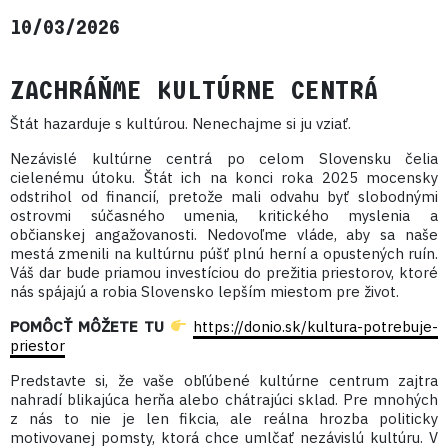
10/03/2026
ZACHRÁŇME KULTÚRNE CENTRÁ
Štát hazarduje s kultúrou. Nenechajme si ju vziať.
Nezávislé kultúrne centrá po celom Slovensku čelia
cielenému útoku. Štát ich na konci roka 2025 mocensky
odstrihol od financií, pretože mali odvahu byť slobodnými
ostrovmi súčasného umenia, kritického myslenia a
občianskej angažovanosti. Nedovoľme vláde, aby sa naše
mestá zmenili na kultúrnu púšť plnú herní a opustených ruín.
Váš dar bude priamou investíciou do prežitia priestorov, ktoré
nás spájajú a robia Slovensko lepším miestom pre život.
POMÔCŤ MÔŽETE TU
https://donio.sk/kultura-potrebuje-
priestor
Predstavte si, že vaše obľúbené kultúrne centrum zajtra
nahradí blikajúca herňa alebo chátrajúci sklad. Pre mnohých
z nás to nie je len fikcia, ale reálna hrozba politicky
motivovanej pomsty, ktorá chce umlčať nezávislú kultúru. V