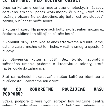
ČO ZOSTANE, KEĎ KULTÚRA ODÍDE?
Dnes sú kultúrne centrá miesta plné umeleckých nápadov,
detského smiechu počas workshopov či hudby, ktorá nám
rozširuje obzory. No ak dovolíme, aby tieto „ostrovy slobody“
zanikli, budúcnosť môže bolieť.
Z kultúry hazard: Na priečeliach kultúrnych centier možno už
čoskoro uvidíme len blikajúce pútače herní.
Z komunít ruiny: Tam, kde sa dnes stretávame a diskutujeme,
ostane zajtra možno už len ticho, vizuálny smog a opustené
budovy.
Zo Slovenska kultúrna púšť: Bez týchto laboratórií
súčasného umenia prídeme o kreativitu a talenty, ktoré
radšej odídu do zahraničia.
Štát sa rozhodol hazardovať s našou kultúrou, identitou a
budúcnosťou. Zabráňme mu v tom!
NA ČO KONKRÉTNE POUŽIJEME VAŠU
PODPORU?
Vďaka podpore z verejných zdrojov boli kultúrne centrá
schopné celoročne prevádzkovať kultúrne priestory a