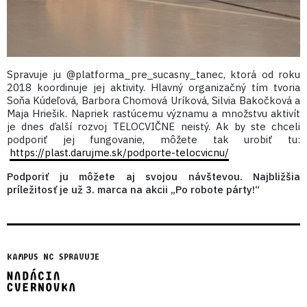
Spravuje ju @platforma_pre_sucasny_tanec, ktorá od roku
2018 koordinuje jej aktivity. Hlavný organizačný tím tvoria
Soňa Kúdeľová, Barbora Chomová Uríková, Silvia Bakočková a
Maja Hriešik. Napriek rastúcemu významu a množstvu aktivít
je dnes ďalší rozvoj TELOCVIČNE neistý. Ak by ste chceli
podporiť jej fungovanie, môžete tak urobiť tu:
https://plast.darujme.sk/podporte-telocvicnu/
Podporiť ju môžete aj svojou návštevou. Najbližšia
príležitosť je už 3. marca na akcii „Po robote párty!“
KAMPUS NC SPRAVUJE