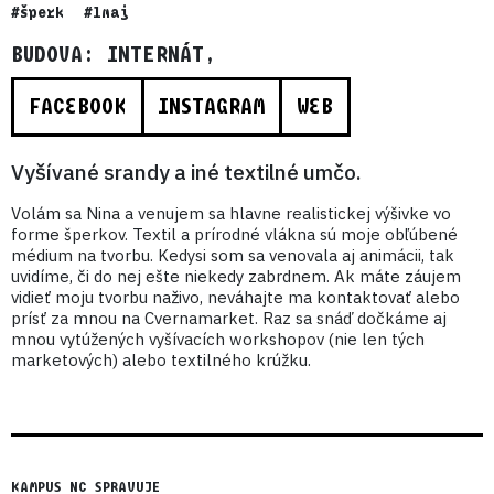
#šperk
#1maj
BUDOVA: INTERNÁT,
FACEBOOK
INSTAGRAM
WEB
Vyšívané srandy a iné textilné umčo.
Volám sa Nina a venujem sa hlavne realistickej výšivke vo
forme šperkov. Textil a prírodné vlákna sú moje obľúbené
médium na tvorbu. Kedysi som sa venovala aj animácii, tak
uvidíme, či do nej ešte niekedy zabrdnem. Ak máte záujem
vidieť moju tvorbu naživo, neváhajte ma kontaktovať alebo
prísť za mnou na Cvernamarket. Raz sa snáď dočkáme aj
mnou vytúžených vyšívacích workshopov (nie len tých
marketových) alebo textilného krúžku.
KAMPUS NC SPRAVUJE