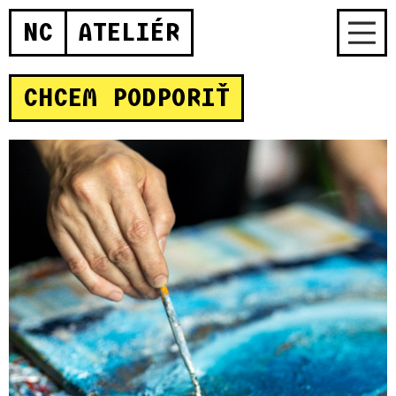
NC
ATELIÉR
CHCEM PODPORIŤ