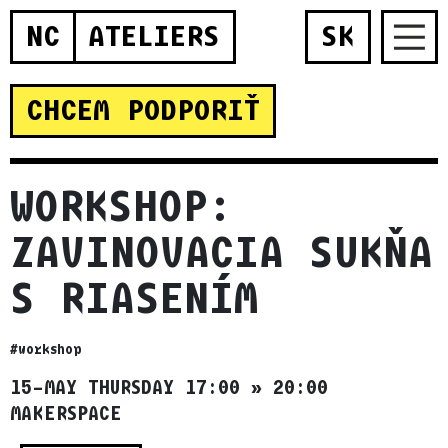
NC
ATELIERS
SK
CHCEM PODPORIŤ
WORKSHOP:
ZAVINOVACIA SUKŇA
S RIASENÍM
#workshop
15–MAY THURSDAY 17:00
»
20:00
MAKERSPACE