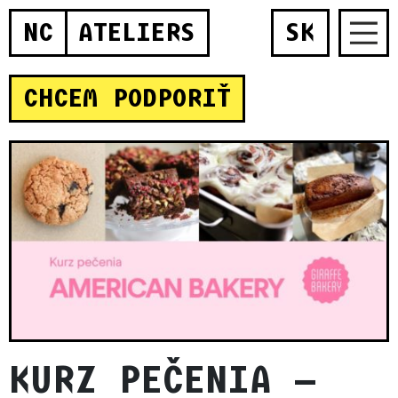
NC
ATELIERS
SK
CHCEM PODPORIŤ
KURZ PEČENIA —