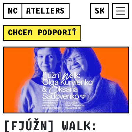
NC
ATELIERS
SK
CHCEM PODPORIŤ
[FJÚŽN] WALK: